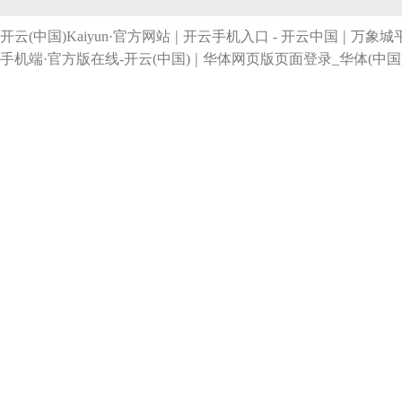
|
|
开云(中国)Kaiyun·官方网站
开云手机入口 - 开云中国
万象城
|
手机端·官方版在线-开云(中国)
华体网页版页面登录_华体(中国