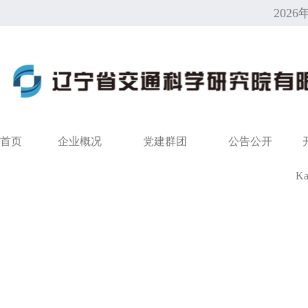
2026
首页
企业概况
党建群团
公告公开
K