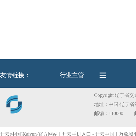
友情链接：
行业主管
Copyright 辽
地址：中国·辽宁省沈阳
邮编：110000
|
|
开云(中国)Kaiyun·官方网站
开云手机入口 - 开云中国
万象城